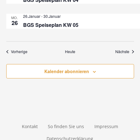
c
26.Januar
-
30.Januar
MO.
h
26
BGS Speiseplan KW 05
t
e
Veranstaltungen
Veran
Vorherige
Heute
Nächste
n
,
Kalender abonnieren
N
a
v
i
Kontakt
So finden Sie uns
Impressum
g
Datenschutzerklärung