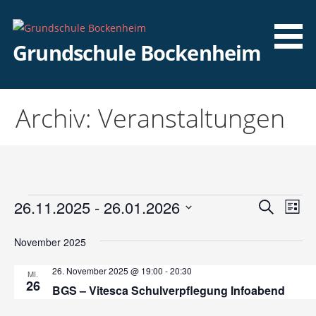
Zum
Inhalt
springen
Grundschule Bockenheim
Archiv: Veranstaltungen
Veranstaltungen
26.11.2025
 - 
26.01.2026
V
V
Suche
Liste
e
D
e
November 2025
a
r
r
t
a
26. November 2025 @ 19:00
-
20:30
MI.
u
26
a
n
BGS – Vitesca Schulverpflegung Infoabend
m
s
w