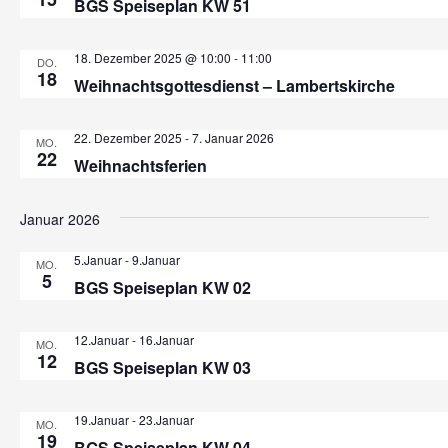
S
BGS Speiseplan KW 51
n
u
-
18. Dezember 2025 @ 10:00
-
11:00
DO.
c
18
N
Weihnachtsgottesdienst – Lambertskirche
h
a
22. Dezember 2025
-
7. Januar 2026
v
MO.
e
22
Weihnachtsferien
i
u
g
Januar 2026
n
a
5.Januar
-
9.Januar
t
MO.
d
5
BGS Speiseplan KW 02
i
A
o
12.Januar
-
16.Januar
MO.
n
n
12
BGS Speiseplan KW 03
s
19.Januar
-
23.Januar
MO.
i
19
BGS Speiseplan KW 04