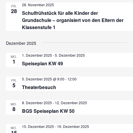
n
28. November 2025
t
FR.
ä
28
s
Schulfrühstück für alle Kinder der
h
a
Grundschule – organisiert von den Eltern der
l
t
l
Klassenstufe 1
e
t
a
n
u
Dezember 2025
.
l
n
1. Dezember 2025
-
5. Dezember 2025
MO.
t
g
1
Speiseplan KW 49
A
u
n
5. Dezember 2025 @ 9:00
-
12:00
FR.
n
5
s
Theaterbesuch
g
i
8. Dezember 2025
-
12. Dezember 2025
c
MO.
e
8
BGS Speiseplan KW 50
h
n
t
15. Dezember 2025
-
19. Dezember 2025
MO.
e
15