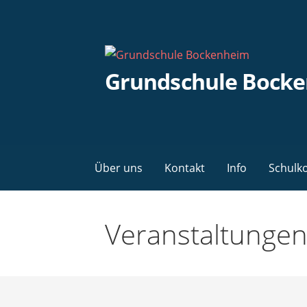
Zum
Inhalt
springen
Grundschule Bock
Über uns
Kontakt
Info
Schulk
Veranstaltunge