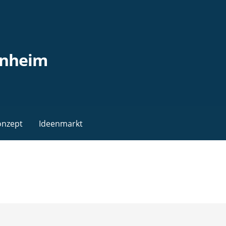
enheim
onzept
Ideenmarkt
n