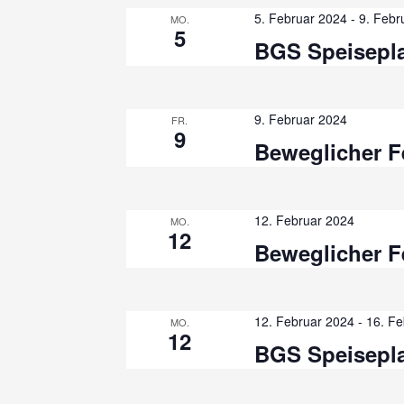
h
5. Februar 2024
-
9. Febr
MO.
c
e
5
BGS Speisepl
h
u
e
n
n
9. Februar 2024
FR.
a
9
Beweglicher F
c
d
h
A
V
12. Februar 2024
MO.
e
n
12
Beweglicher F
r
s
a
n
i
12. Februar 2024
-
16. Fe
MO.
s
12
BGS Speisepl
c
t
a
h
l