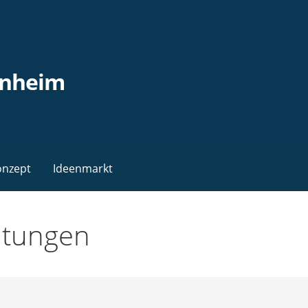
enheim
onzept
Ideenmarkt
altungen