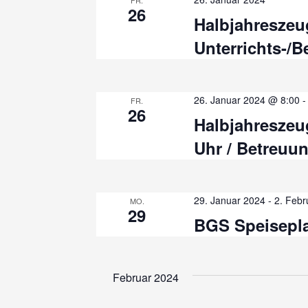
l
FR.
l
26
l
Halbjahreszeu
e
t
w
Unterrichts-/
n
o
u
.
r
n
t
26. Januar 2024 @ 8:00
FR.
26
e
g
Halbjahreszeu
i
Uhr / Betreuu
e
n
g
n
e
29. Januar 2024
-
2. Febr
MO.
b
S
29
BGS Speisepl
e
u
n
.
c
Februar 2024
S
u