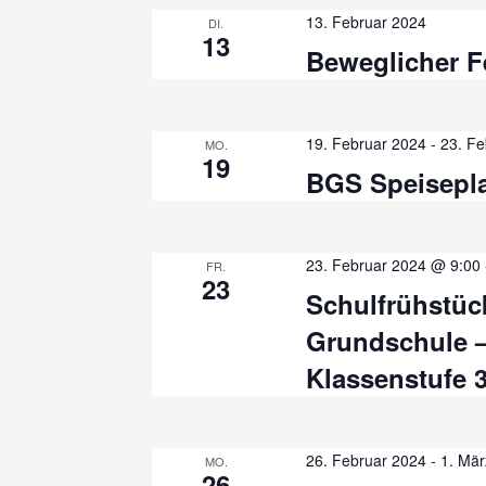
13. Februar 2024
DI.
t
t
13
Beweglicher F
u
e
n
g
n
19. Februar 2024
-
23. Fe
MO.
e
19
,
BGS Speisepl
n
S
N
c
23. Februar 2024 @ 9:00
a
FR.
h
23
Schulfrühstück
l
v
ü
Grundschule – 
s
i
Klassenstufe 
s
g
e
l
a
26. Februar 2024
-
1. Mä
MO.
26
w