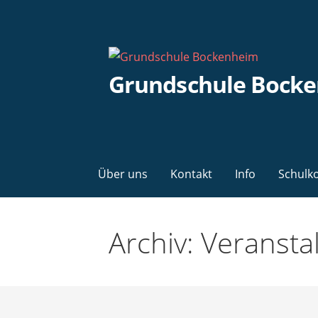
Zum
Inhalt
springen
Grundschule Bock
Über uns
Kontakt
Info
Schulk
Archiv: Veranst