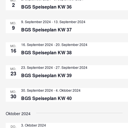
S
MO.
2
BGS Speiseplan KW 36
n
u
-
c
9. September 2024
-
13. September 2024
MO.
N
9
BGS Speiseplan KW 37
h
a
v
e
16. September 2024
-
20. September 2024
MO.
i
16
BGS Speiseplan KW 38
u
g
n
a
23. September 2024
-
27. September 2024
MO.
23
BGS Speiseplan KW 39
t
d
i
A
30. September 2024
-
4. Oktober 2024
MO.
o
30
BGS Speiseplan KW 40
n
n
s
Oktober 2024
i
3. Oktober 2024
DO.