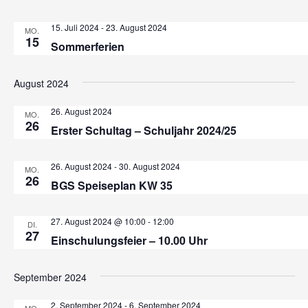
n
t
ä
s
15. Juli 2024
-
23. August 2024
MO.
h
a
15
Sommerferien
l
t
l
e
t
a
August 2024
n
u
.
l
26. August 2024
MO.
n
26
Erster Schultag – Schuljahr 2024/25
t
g
A
u
26. August 2024
-
30. August 2024
MO.
26
n
BGS Speiseplan KW 35
n
s
g
i
27. August 2024 @ 10:00
-
12:00
DI.
27
Einschulungsfeier – 10.00 Uhr
c
e
h
n
September 2024
t
e
2. September 2024
-
6. September 2024