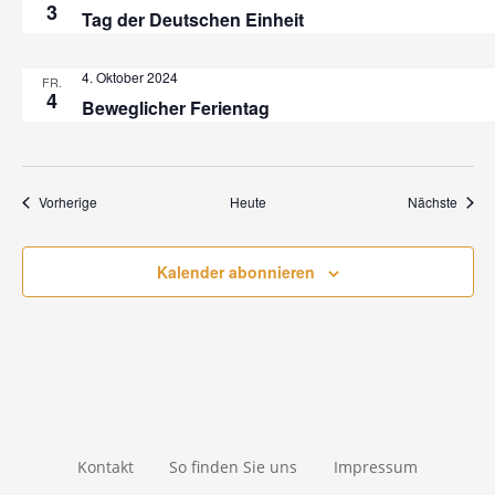
3
Tag der Deutschen Einheit
c
h
4. Oktober 2024
FR.
4
Beweglicher Ferientag
t
e
Veranstaltungen
Veran
Vorherige
Heute
n
Nächste
,
Kalender abonnieren
N
a
v
i
Kontakt
So finden Sie uns
Impressum
g