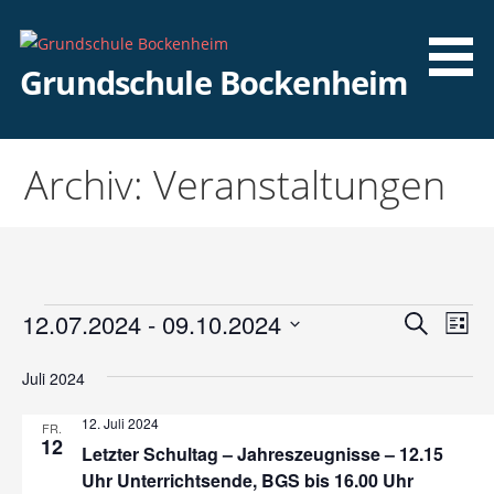
Zum
Inhalt
springen
Grundschule Bockenheim
Archiv: Veranstaltungen
Veranstaltungen
12.07.2024
 - 
09.10.2024
V
V
Suche
Liste
e
D
e
Juli 2024
a
r
r
t
a
12. Juli 2024
FR.
u
12
a
n
Letzter Schultag – Jahreszeugnisse – 12.15
m
Uhr Unterrichtsende, BGS bis 16.00 Uhr
s
w